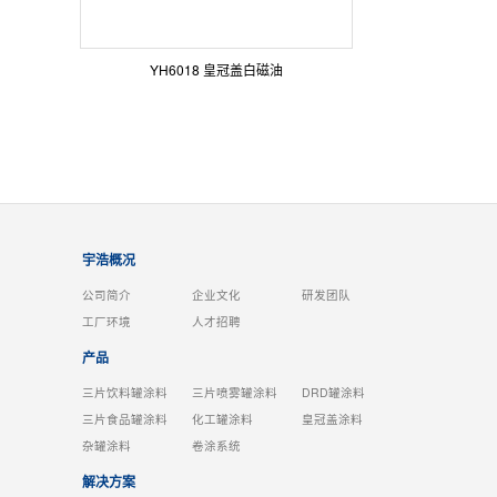
YH6018 皇冠盖白磁油
宇浩概况
公司简介
企业文化
研发团队
工厂环境
人才招聘
产品
三片饮料罐涂料
三片喷雾罐涂料
DRD罐涂料
三片食品罐涂料
化工罐涂料
皇冠盖涂料
杂罐涂料
卷涂系统
解决方案