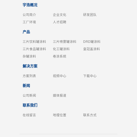
宇浩概况
公司简介
企业文化
研发团队
工厂环境
人才招聘
产品
三片饮料罐涂料
三片喷雾罐涂料
DRD罐涂料
三片食品罐涂料
化工罐涂料
皇冠盖涂料
杂罐涂料
卷涂系统
解决方案
方案列表
视频中心
下载中心
新闻
公司新闻
媒体报道
联系我们
在线留言
地理位置
联系方式