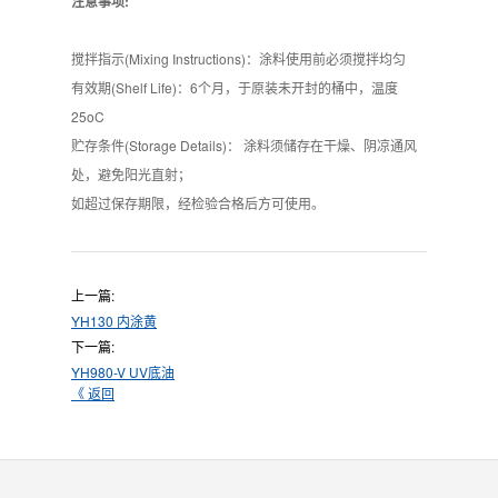
注意事项:
搅拌指示(Mixing Instructions)：涂料使用前必须搅拌均匀
有效期(Shelf Life)：6个月，于原装未开封的桶中，温度
25oC
贮存条件(Storage Details)： 涂料须储存在干燥、阴凉通风
处，避免阳光直射；
如超过保存期限，经检验合格后方可使用。
上一篇:
YH130 内涂黄
下一篇:
YH980-V UV底油
《 返回